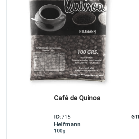
Café de Quinoa
ID
:715
GT
Helfmann
100g