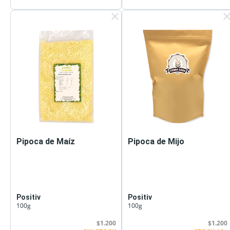
clear
cle
Pipoca de Maíz
Pipoca de Mijo
Positiv
Positiv
100g
100g
$1.200
$1.200