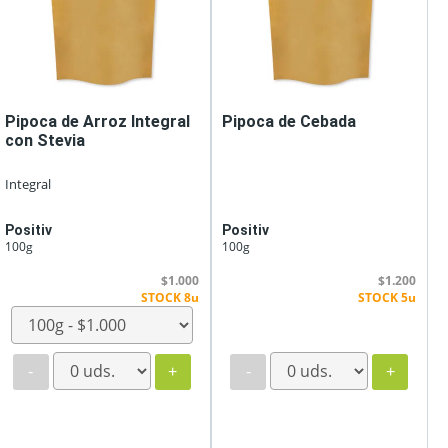
Pipoca de Arroz Integral
Pipoca de Cebada
con Stevia
Integral
Positiv
Positiv
100g
100g
$1.000
$1.200
STOCK 8u
STOCK 5u
-
+
-
+