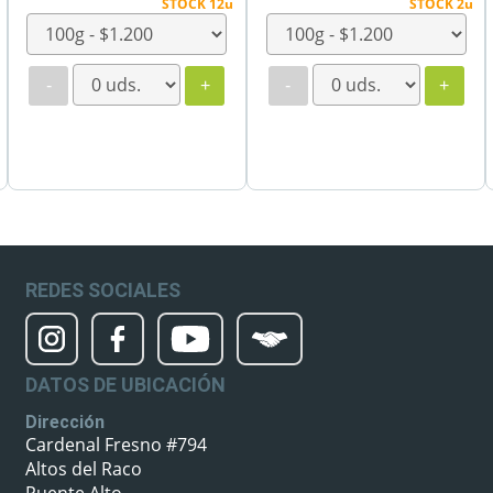
STOCK 12u
STOCK 2u
-
+
-
+
REDES SOCIALES
DATOS DE UBICACIÓN
Dirección
Cardenal Fresno #794
Altos del Raco