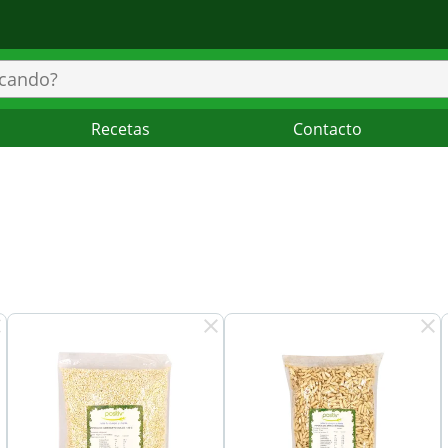
Recetas
Contacto
ar
clear
clear