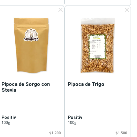
clear
clear
Pipoca de Sorgo con
Pipoca de Trigo
Stevia
Positiv
Positiv
100g
100g
$1.200
$1.500