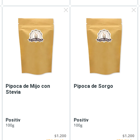
ar
clear
clear
Pipoca de Mijo con
Pipoca de Sorgo
Stevia
Positiv
Positiv
100g
100g
$1.200
$1.200