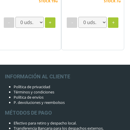
STOCK 19u
STOCK 7u
-
+
-
+
INFORMACIÓN AL CLIENTE
Política de privacidad
Términos y condiciones
Política de envíos
P. devoluciones y reembolsos
MÉTODOS DE PAGO
Efectivo para retiro y despacho local.
Transferencia Bancaria para los despachos externos.