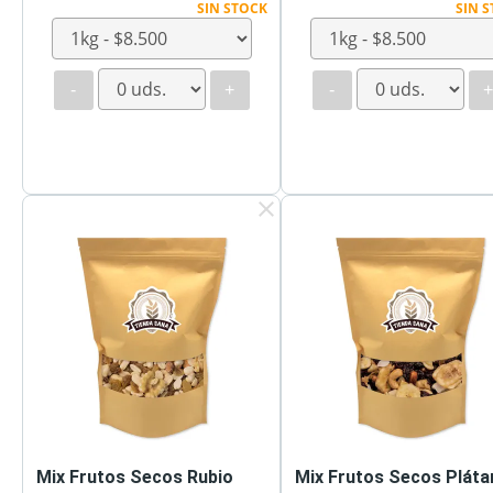
SIN STOCK
SIN 
-
+
-
clear
Mix Frutos Secos Rubio
Mix Frutos Secos Pláta