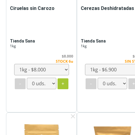
Ciruelas sin Carozo
Cerezas Deshidratadas
Tienda Sana
Tienda Sana
1kg
1kg
$8.000
$
STOCK 6u
SIN 
-
+
-
clear