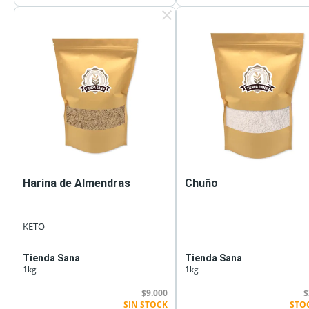
clear
Harina de Almendras
Chuño
KETO
Tienda Sana
Tienda Sana
1kg
1kg
$9.000
$
SIN STOCK
STO