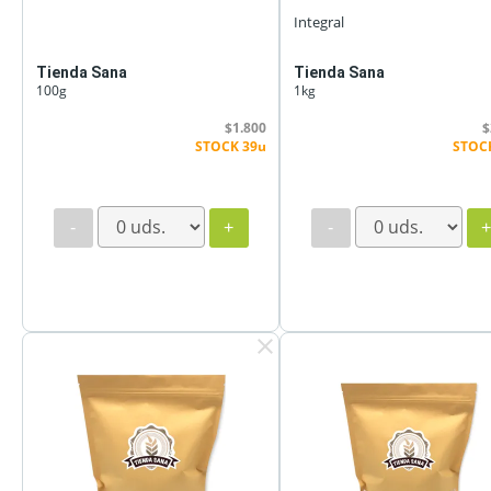
Integral
Tienda Sana
Tienda Sana
100g
1kg
$1.800
$
STOCK 39u
STOC
-
+
-
clear