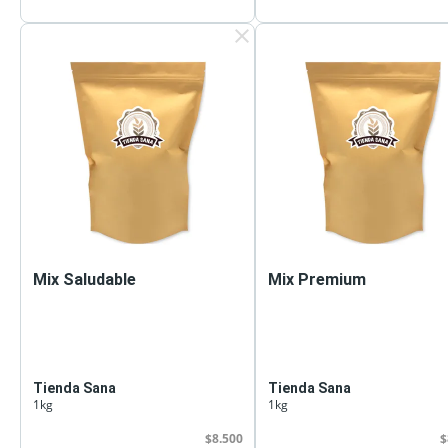
clear
Mix Saludable
Mix Premium
Tienda Sana
Tienda Sana
1kg
1kg
$8.500
$