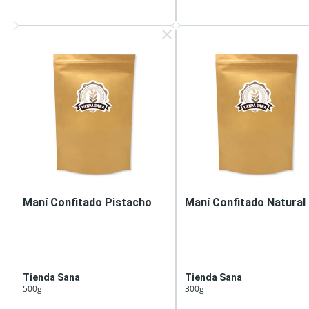
clear
Maní Confitado Pistacho
Maní Confitado Natural
Tienda Sana
Tienda Sana
500g
300g