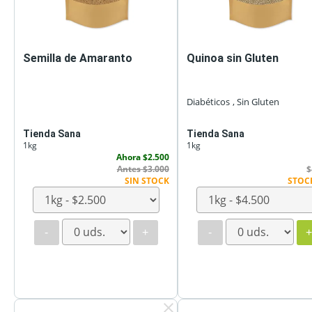
Semilla de Amaranto
Quinoa sin Gluten
Diabéticos
, Sin Gluten
Tienda Sana
Tienda Sana
1kg
1kg
Ahora $2.500
Antes $3.000
$
SIN STOCK
STOC
-
+
-
clear