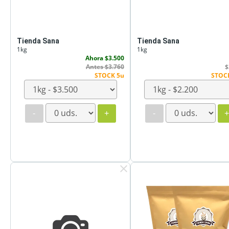
Tienda Sana
Tienda Sana
1kg
1kg
Ahora $3.500
Antes $3.760
$
STOCK 5u
STOC
-
+
-
clear