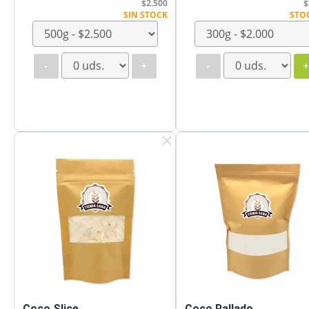
$2.500
$
SIN STOCK
STO
-
+
-
clear
Coco Slice
Coco Rallado