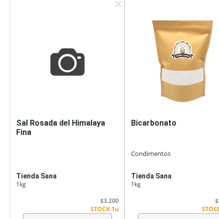
clear
Sal Rosada del Himalaya
Bicarbonato
Fina
Condimentos
Tienda Sana
Tienda Sana
1kg
1kg
$3.200
$
STOCK 1u
STOC