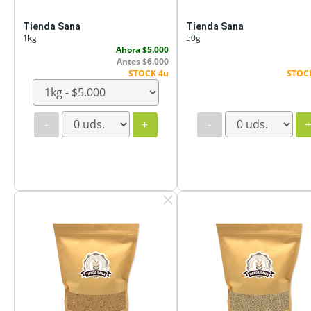
Tienda Sana
Tienda Sana
1kg
50g
Ahora $5.000
Antes $6.000
STOCK 4u
STOC
-
+
-
clear