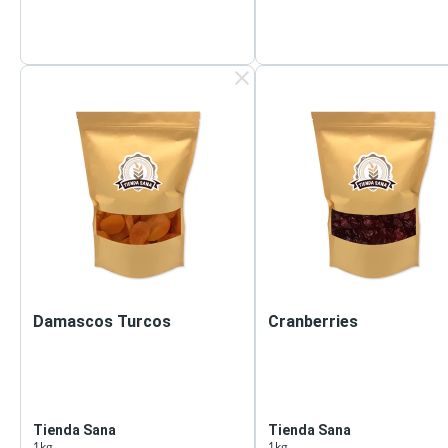
clear
Damascos Turcos
Cranberries
Tienda Sana
Tienda Sana
1kg
1kg