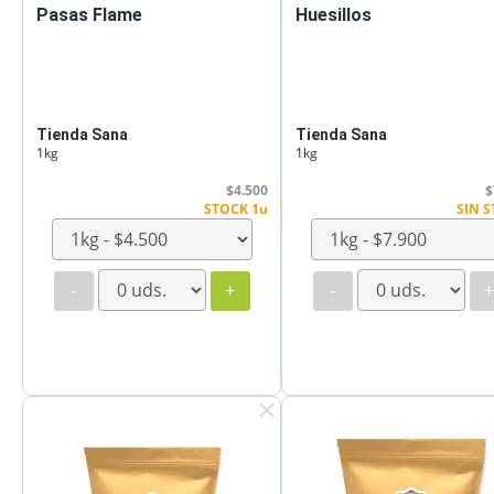
Pasas Flame
Huesillos
Tienda Sana
Tienda Sana
1kg
1kg
$4.500
$
STOCK 1u
SIN 
-
+
-
clear