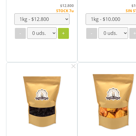
$12.800
$1
STOCK 7u
SIN 
-
+
-
clear