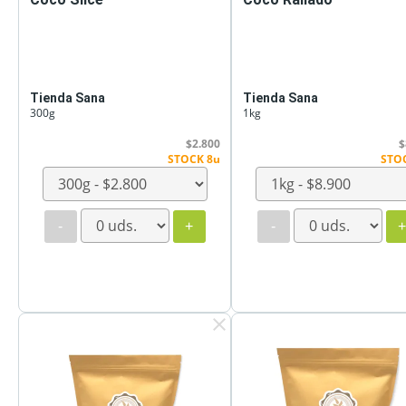
Tienda Sana
Tienda Sana
300g
1kg
$2.800
$
STOCK 8u
STO
-
+
-
clear