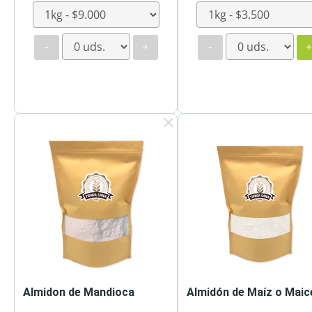
-
+
-
clear
Almidon de Mandioca
Almidón de Maíz o Maic