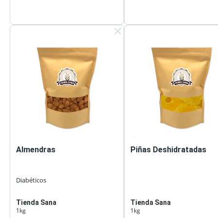
clear
Almendras
Piñas Deshidratadas
Diabéticos
Tienda Sana
Tienda Sana
1kg
1kg