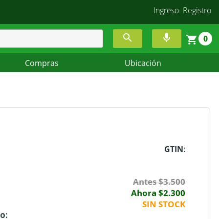
Ingreso
Registro
0
Compras
Ubicación
GTIN
:
Antes $3.500
Ahora $2.300
SIN STOCK
o: