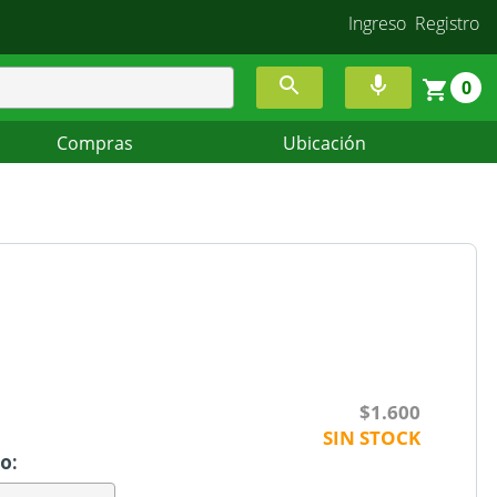
Ingreso
Registro
0
Compras
Ubicación
$1.600
SIN STOCK
o: