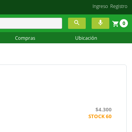
Ingreso
Registro
0
Compras
Ubicación
$4.300
STOCK
60