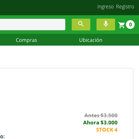
Ingreso
Registro
0
Compras
Ubicación
Antes $3.500
Ahora $3.000
STOCK
4
o: