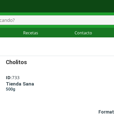
Recetas
Contacto
Cholitos
ID
:733
Tienda Sana
500g
Format