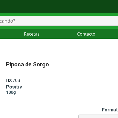
Recetas
Contacto
Pipoca de Sorgo
ID
:703
Positiv
100g
Format