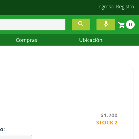
Ingreso
Registro
0
Compras
Ubicación
$1.200
STOCK
2
o: