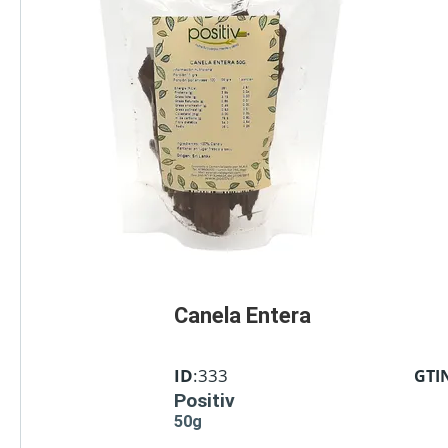
Canela Entera
ID
:333
GTI
Positiv
50g