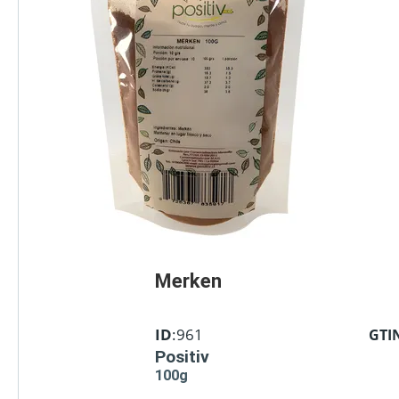
Merken
ID
:961
GTI
Positiv
100g