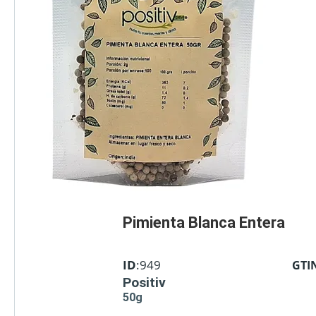
Pimienta Blanca Entera
ID
:949
GTI
Positiv
50g