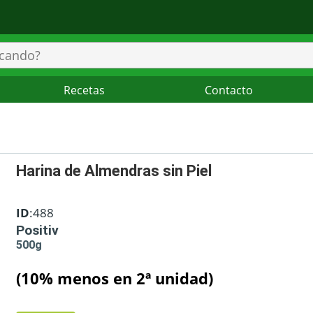
Recetas
Contacto
Harina de Almendras sin Piel
ID
:488
Positiv
500g
(10% menos en 2ª unidad)