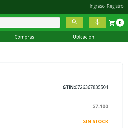
Ingreso
Registro
0
Compras
Ubicación
GTIN
:0726367835504
$7.100
SIN STOCK