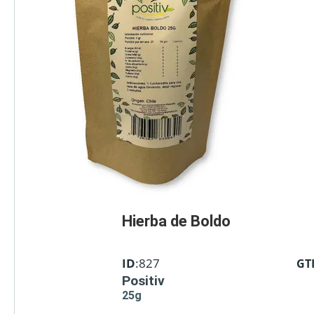
Hierba de Boldo
ID
:827
GT
Positiv
25g