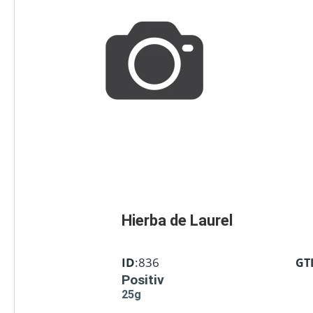
Hierba de Laurel
ID
:836
GT
Positiv
25g