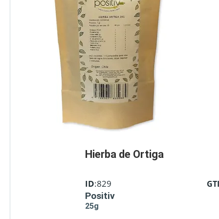
Hierba de Ortiga
ID
:829
GT
Positiv
25g