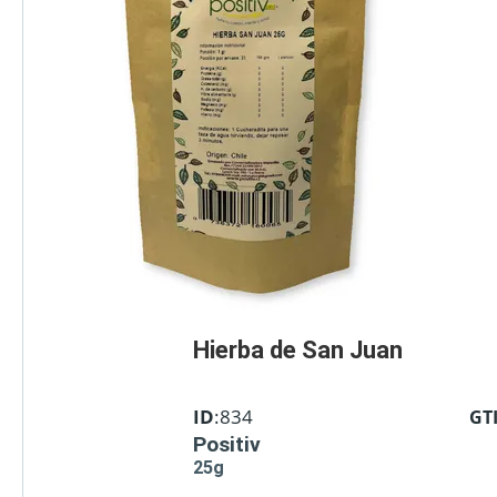
Hierba de San Juan
ID
:834
GT
Positiv
25g