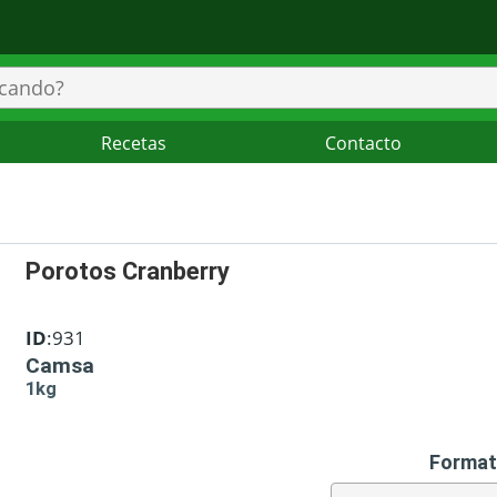
Recetas
Contacto
Porotos Cranberry
ID
:931
Camsa
1kg
Format