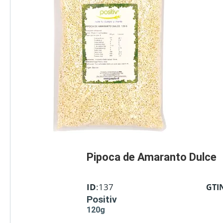
Pipoca de Amaranto Dulce
ID
:137
GTI
Positiv
120g