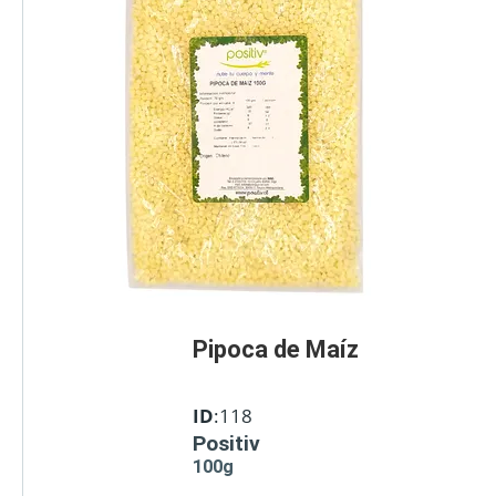
Pipoca de Maíz
ID
:118
Positiv
100g