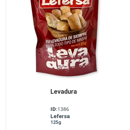
Levadura
ID
:1386
Lefersa
125g