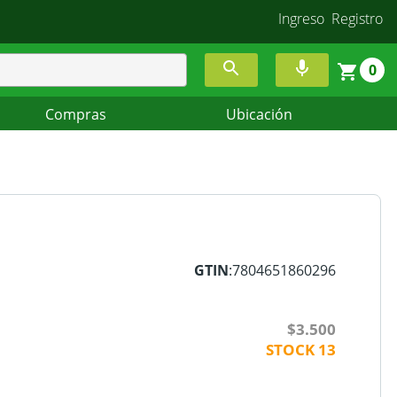
Ingreso
Registro
0
Compras
Ubicación
GTIN
:7804651860296
$3.500
STOCK
13