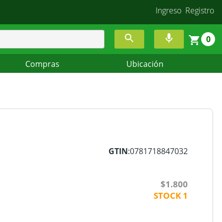
Ingreso
Registro
0
Compras
Ubicación
GTIN
:0781718847032
$1.800
STOCK
1