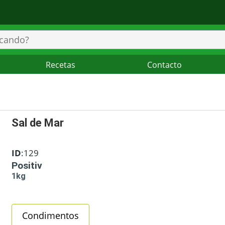
Recetas
Contacto
Sal de Mar
ID
:129
Positiv
1kg
Condimentos