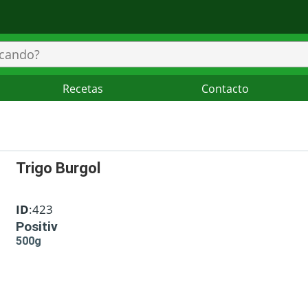
Recetas
Contacto
Trigo Burgol
ID
:423
Positiv
500g