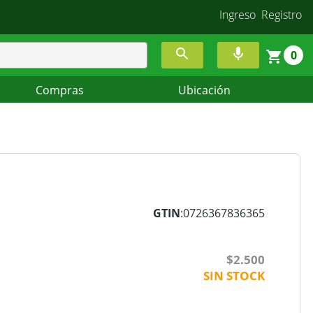
Ingreso
Registro
0
Compras
Ubicación
GTIN
:0726367836365
$2.500
SIN STOCK