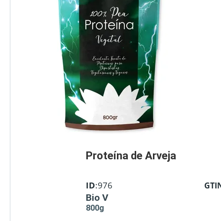
Proteína de Arveja
ID
:976
GTI
Bio V
800g