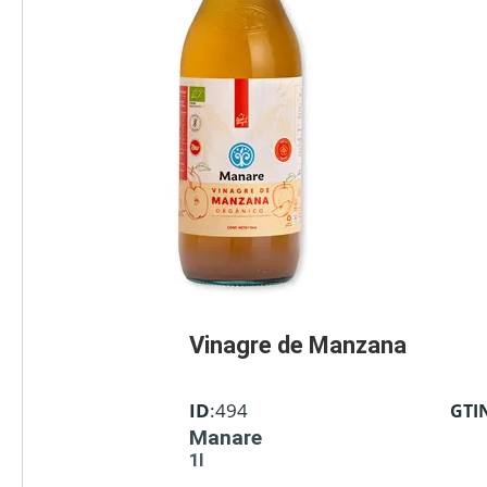
Vinagre de Manzana
ID
:494
GTI
Manare
1l