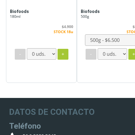
Biofoods
Biofoods
180ml
500g
$4.900
$
STOCK 18u
STO
-
+
-
DATOS DE CONTACTO
Teléfono