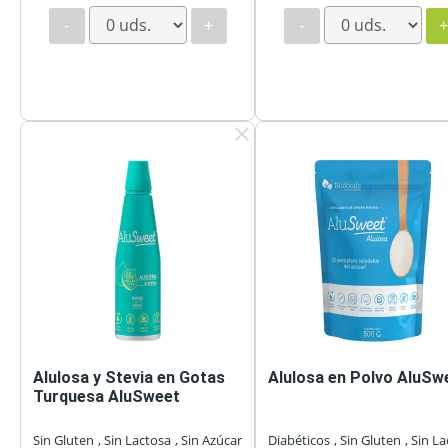
-
+
-
clear
Alulosa y Stevia en Gotas
Alulosa en Polvo AluSw
Turquesa AluSweet
Sin Gluten
, Sin Lactosa
, Sin Azúcar
Diabéticos
, Sin Gluten
, Sin L